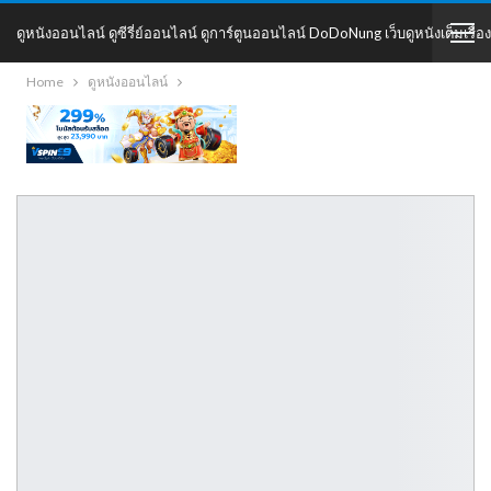
ดูหนังออนไลน์ ดูซีรี่ย์ออนไลน์ ดูการ์ตูนออนไลน์ DoDoNung เว็บดูหนังเต็มเรื่อง
Home
ดูหนังออนไลน์
DoDoNung