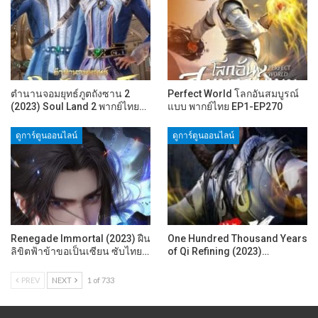
ตำนานจอมยุทธ์ภูตถังซาน 2
Perfect World โลกอันสมบูรณ์
(2023) Soul Land 2 พากย์ไทย…
แบบ พากย์ไทย EP1-EP270
ดูการ์ตูนออนไลน์
ดูการ์ตูนออนไลน์
Renegade Immortal (2023) ฝืน
One Hundred Thousand Years
ลิขิตฟ้าข้าขอเป็นเซียน ซับไทย…
of Qi Refining (2023)…
PREV
NEXT
1 of 733