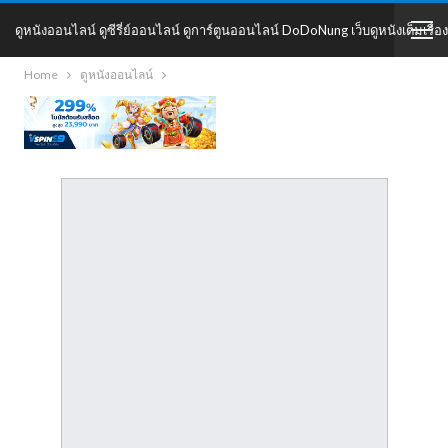
ดูหนังออนไลน์ ดูซีรี่ย์ออนไลน์ ดูการ์ตูนออนไลน์ DoDoNung เว็บดูหนังเต็มเรื่อง
Home
ดูหนังออนไลน์
DoDoNung