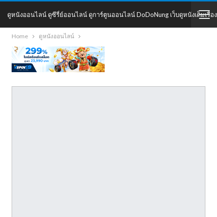
ดูหนังออนไลน์ ดูซีรี่ย์ออนไลน์ ดูการ์ตูนออนไลน์ DoDoNung เว็บดูหนังเต็มเรื่อง
Home
ดูหนังออนไลน์
DoDoNung