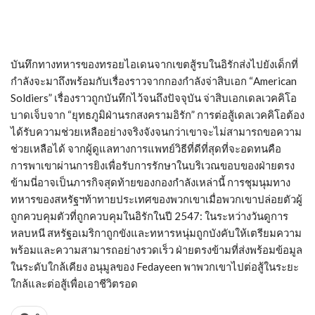
บันทึกทางทหารของทรอยไอเดนจากเขตสู้รบในอิรักส่งไปยังเด็กที่
กำลังจะมาถึงพร้อมกับเรื่องราวจากกองกำลังจ่าสิบเอก “American
Soldiers” เรื่องราวถูกบันทึกไว้จนถึงปัจจุบัน จ่าสิบเอกเดลเวคคิโอ
บาดเจ็บจาก “ยุทธภูมิฝ่านรกสงครามอิรัก” การต่อสู้เดลเวคคิโอต้อง
ได้รับความช่วยเหลืออย่างจริงจังจนกว่าเขาจะไม่สามารถขอความ
ช่วยเหลือได้ จากผู้ดูแลทางการแพทย์วิธีที่ดีที่สุดที่จะอดทนคือ
การพาเขาผ่านการยิงเพื่อรับการรักษาในบริเวณขอบของฝ่ายตรง
ข้ามนี่อาจเป็นภารกิจสุดท้ายของกองกำลังเหล่านี้ การชุมนุมทาง
ทหารของสหรัฐฯท้าทายประเทศของพวกเขาเมื่อพวกเขาปล่อยตัวผู้
ถูกควบคุมตัวที่ถูกควบคุมในอิรักในปี 2547: ในระหว่างวันดูการ
หลบหนี สหรัฐอเมริกาถูกขังและทหารหนุ่มถูกบังคับให้เตรียมความ
พร้อมและความสามารถอย่างรวดเร็ว ฝ่ายตรงข้ามที่ส่งพร้อมข้อมูล
ในระดับใกล้เคียง อนุมูลของ Fedayeen พาพวกเขาไปต่อสู้ในระยะ
ใกล้และต่อสู้เพื่อเอาชีวิตรอด