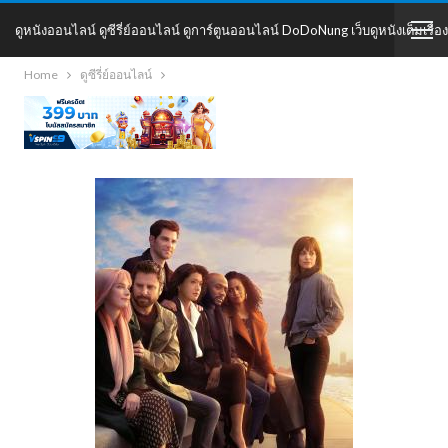
ดูหนังออนไลน์ ดูซีรี่ย์ออนไลน์ ดูการ์ตูนออนไลน์ DoDoNung เว็บดูหนังเต็มเรื่อง
Home
ดูซีรี่ย์ออนไลน์
DoDoNung