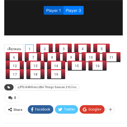
เลือกตอน
1
2
3
4
5
6
7
8
9
10
11
12
13
14
15
16
17
18
19
ดูซีรี่ย์ A Million Little Things Season 2 ซับไทย
0
Share
Facebook
Twitter
Google+