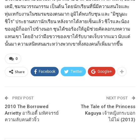
เคมี, ชมรมวรรณกรรม เป็นต้น โดยนักเรียนที่นี่มีความสนใจและ
ทุ่มเทกับงานในชมรมของตนมาก อูมิได้พบกับชุน และ “มิซูนูมะ
ชิโร” ประธานสภานักเรียน หลังจากได้ลายเซ็นแล้ว ชิโรและน้อง
ของอูมิก็ออกไปข้างนอก ชุนได้ขอร้องให้อูมิช่วยคัดลอกบทความ
แทนเขา โดยอ้างว่ามือขวาของเขาได้รับบาดเจ็บจากแมว นับแต่
นั้นมา ความสนิทสนมระหว่างพวกเขาทั้งสองคนก็เพิ่มมากขึ้น
0
Share
Facebook
Twitter
Google+
PREV POST
NEXT POST
2010 The Borrowed
The Tale of the Princess
Arrietty อาริเอตี้ มหัศจรรย์
Kaguya เจ้าหญิงกระบอก
ความลับคนตัวจิ๋ว
ไม้ไผ่ (2013)