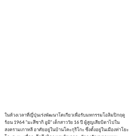
ในห้วงเวลาที่ญี่ปุ่นเร่งพัฒนาโตเกียวเพื่อรับมหกรรมโอลิมปิกฤดู
ร้อน 1964 “มะสึซากิ อูมิ” เด็กสาววัย 16 ปี ผู้สูญเสียบิดาไปใน
สงครามเกาหลี อาศัยอยู่ในบ้านโคะกุริโกะ ซึ่งตั้งอยู่ในเมืองท่าโยะ