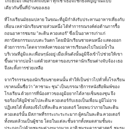
โกะฮะมะ เพื่อระลึกถึงบิดา ทุกเช้าเธอจะชักธงสัญญาณแบบ
เดียวกันขึ้นที่บ้านของเธอ
ที่โรงเรียนมัธยมปลาย ในขณะที่อูมิกำลังรับประทานอาหารเที่ยงกับ
เพื่อน เหล่านักเรียนชายส่วนหนึ่ง ได้ทำการรณรงค์ต่อต้านการรื้อ
ถอนอาคารชมรม “ละติน ควอเตอร์” ซึ่งเป็นอาคารเก่าแก่
สถาปัตยกรรมแบบตะวันตก โดยมีนักเรียนชายคนหนึ่ง แสดงออก
ด้วยการกระโดดจากหลังคาของอาคารเรียนลงไปในบ่อน้ำใน
บริเวณที่อูมิและเพื่อนๆนั่งอยู่ เมื่อเห็นดังนั้นอูมิจึงเข้าไปช่วยให้เขา
ขึ้นมาจากบ่อน้ำ แต่ด้วยสายตาของบรรดานักเรียนต่างจับจ้อง เธอ
จึงละทิ้งการช่วยเหลือ
จากวีรกรรมของนักเรียนชายคนนั้น ทำให้เป็นข่าวไปทั่วทั้งโรงเรียน
เขาคนนั้นชื่อว่า “คาซามะ ชุน” เป็นบรรณาธิการหนังสือพิมพ์ของ
โรงเรียน ด้วยการที่น้องสาวของอูมิอยากได้ลายเซ็นของชุน จึง
ขอร้องให้อูมิช่วยไปละติน ควอเตอร์กับเธอเป็นเพื่อน อูมิไม่อาจ
ปฏิเสธได้ ทั้งสองจึงไปที่ละติน ควอเตอร์ โดยพบว่าภายในละติน
ควอเตอร์นั้น มีสภาพที่รกระเกะระกะมาก ผู้คนในละติน ควอเตอร์
ทั้งหมดล้วนเป็นผู้ชาย โดยในแต่ละชั้นจากทั้งหมดสามชั้นจะ
ประกอบไปด้วยชมรมต่างๆมากมาย อาทิ ชมรมดาราศาสตร์, ชมรม