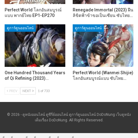
Perfect World โลกอันสมบูรณ์
Renegade Immortal (2023) ฝืน
แบบ พากย์ไทย EP1-EP270
ลิขิตฟ้าข้าขอเป็นเซียน ซับไทย…
ดูการ์ตูนออนไลน์
ดูการ์ตูนออนไลน์
One Hundred Thousand Years
Perfect World (Wanmei Shijie)
of Qi Refining (2023)…
โลกอันสมบูรณ์แบบ ซับไทย…
PREV
NEXT
1 of 733
© 2026 - ดูหนังออนไลน์ ดูซีรี่ย์ออนไลน์ ดูการ์ตูนออนไลน์ DoDoNung เว็บดูหนัง
เต็มเรื่อง DoDoNung. All Rights Reserved.