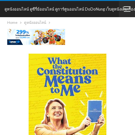
ดูหนังออนไลน์ ดูซีรี่ย์ออนไลน์ ดูการ์ตูนออนไลน์ DoDoNung เว็บดูหนังเต็มเรื่อง
Home
ดูหนังออนไลน์
DoDoNung