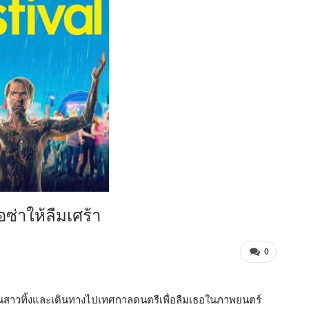
อซ่าให้ลืมเศร้า
0
นแฟนสาวทิ้งและเดินทางไปเทศกาลดนตรีเพื่อลืมเธอในภาพยนตร์