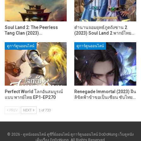
Soul Land 2: The Peerless
ตำนานจอมยุทธ์ภูตถังซาน 2
Tang Clan (2023)…
(2023) Soul Land 2 พากย์ไทย…
ดูการ์ตูนออนไลน์
ดูการ์ตูนออนไลน์
Perfect World โลกอันสมบูรณ์
Renegade Immortal (2023) ฝืน
แบบ พากย์ไทย EP1-EP270
ลิขิตฟ้าข้าขอเป็นเซียน ซับไทย…
PREV
NEXT
1 of 733
© 2026 - ดูหนังออนไลน์ ดูซีรี่ย์ออนไลน์ ดูการ์ตูนออนไลน์ DoDoNung เว็บดูหนัง
เต็มเรื่อง DoDoNung. All Rights Reserved.