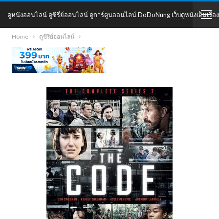
ดูหนังออนไลน์ ดูซีรี่ย์ออนไลน์ ดูการ์ตูนออนไลน์ DoDoNung เว็บดูหนังเต็มเรื่อง
Home
ดูซีรี่ย์ออนไลน์
DoDoNung