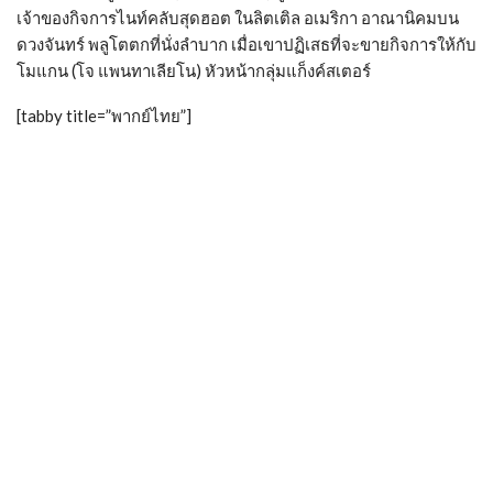
เจ้าของกิจการไนท์คลับสุดฮอต ในลิตเติล อเมริกา อาณานิคมบน
ดวงจันทร์ พลูโตตกที่นั่งลำบาก เมื่อเขาปฏิเสธที่จะขายกิจการให้กับ
โมแกน (โจ แพนทาเลียโน) หัวหน้ากลุ่มแก็งค์สเตอร์
[tabby title=”พากย์ไทย”]