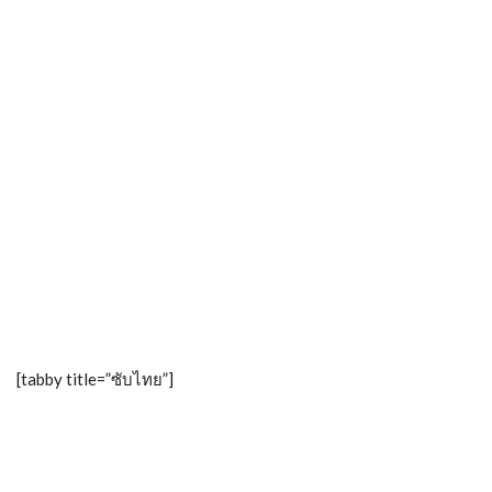
[tabby title=”ซับไทย”]