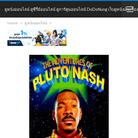
ดูหนังออนไลน์ ดูซีรี่ย์ออนไลน์ ดูการ์ตูนออนไลน์ DoDoNung เว็บดูหนังเต็มเรื่อง
Home
ดูหนังออนไลน์
DoDoNung