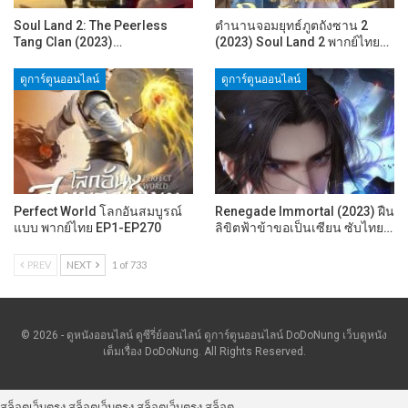
Soul Land 2: The Peerless
ตำนานจอมยุทธ์ภูตถังซาน 2
Tang Clan (2023)…
(2023) Soul Land 2 พากย์ไทย…
ดูการ์ตูนออนไลน์
ดูการ์ตูนออนไลน์
Perfect World โลกอันสมบูรณ์
Renegade Immortal (2023) ฝืน
แบบ พากย์ไทย EP1-EP270
ลิขิตฟ้าข้าขอเป็นเซียน ซับไทย…
PREV
NEXT
1 of 733
© 2026 - ดูหนังออนไลน์ ดูซีรี่ย์ออนไลน์ ดูการ์ตูนออนไลน์ DoDoNung เว็บดูหนัง
เต็มเรื่อง DoDoNung. All Rights Reserved.
สล็อตเว็บตรง
สล็อตเว็บตรง
สล็อตเว็บตรง
สล็อต