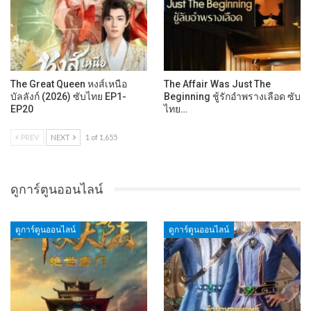
The Great Queen หงส์เหนือ
The Affair Was Just The
บัลลังก์ (2026) ซับไทย EP1-
Beginning ชู้รักอำพรางเลือด ซับ
EP20
ไทย…
PREV
NEXT
1 of 1,655
ดูการ์ตูนออนไลน์
ดูการ์ตูนออนไลน์
ดูการ์ตูนออนไลน์