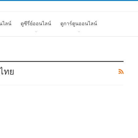
นไลน์
ดูซีรี่ย์ออนไลน์
ดูการ์ตูนออนไลน์
บไทย