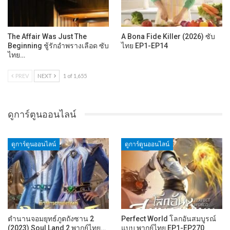
The Affair Was Just The
A Bona Fide Killer (2026) ซับ
Beginning ชู้รักอำพรางเลือด ซับ
ไทย EP1-EP14
ไทย…
PREV
NEXT
1 of 1,655
ดูการ์ตูนออนไลน์
ดูการ์ตูนออนไลน์
ดูการ์ตูนออนไลน์
ตำนานจอมยุทธ์ภูตถังซาน 2
Perfect World โลกอันสมบูรณ์
(2023) Soul Land 2 พากย์ไทย…
แบบ พากย์ไทย EP1-EP270