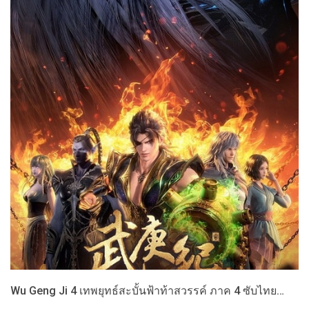
Wu Geng Ji 4 เทพยุทธ์สะบั้นฟ้าท้าสวรรค์ ภาค 4 ซับไทย…