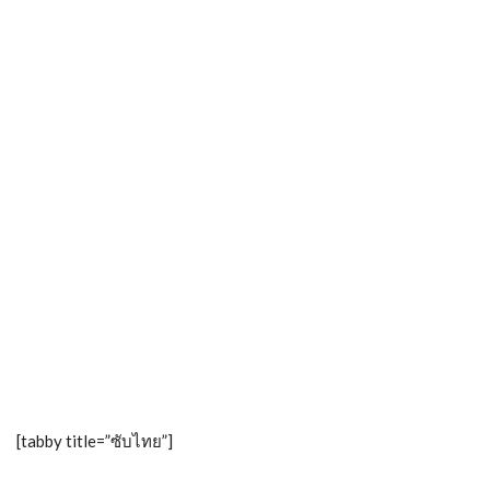
[tabby title=”ซับไทย”]