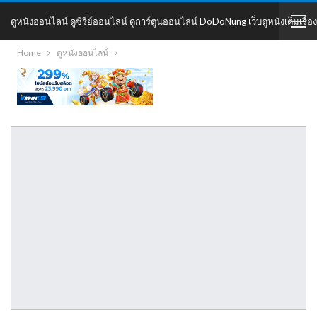
ดูหนังออนไลน์ ดูซีรี่ย์ออนไลน์ ดูการ์ตูนออนไลน์ DoDoNung เว็บดูหนังเต็มเรื่อง
Home
ดูหนังออนไลน์
DoDoNung