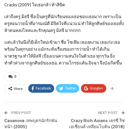
Cracks (2009) ใจเธอกล้า ท้าลิขิต
เล่าถึงครู มิสจี ซึ่งเป็นครูที่นักเรียนของเธอชอบเธอมาก เพราะเป็น
ครูสอนว่ายน้ำที่อารมณ์ดี มีจิตใจที่แน่วแน่ ทำให้ลูกศิษย์ของเธอทั้ง
ห้าคนหลงไหลและรักคุณครู มิสจี มากกกก
แต่แล้ววันนึงก็มีเด็กใหม่เข้ามา ชื่อ โซเฟีย เธองดงาม เธอเก่ง เธอ
พร้อมในทุกๆอย่าง แม้กระทั่งเรื่องของการว่ายน้ำ ทำได้เกิน
มาตรฐาน ทำให้มิสจี เบี่ยงเบนความสนใจในตัวเธอ ทุกๆวัน ยิ่ง
ทำตัวห่างจากลูกศิษย์ของเธอ. ความโกรธแค้น อิจฉา จึงบังเกิดขึ้น
0
Share
Facebook
Twitter
Google+
PREV POST
NEXT POST
Casanova เทพบุตรนักรักพัน
Crazy Rich Asians เครซี่ ริช
หน้า (2005)
เอเชี่ยนส์ เหลี่ยมโบตัน (2018)