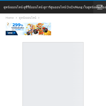
ดูหนังออนไลน์ ดูซีรี่ย์ออนไลน์ ดูการ์ตูนออนไลน์ DoDoNung เว็บดูหนังเต็มเรื่อง
Home
ดูหนังออนไลน์
DoDoNung