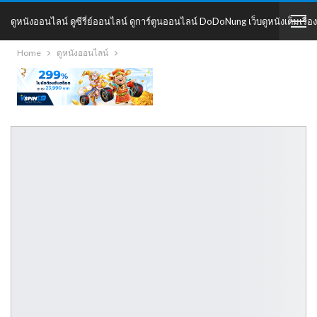
ดูหนังออนไลน์ ดูซีรี่ย์ออนไลน์ ดูการ์ตูนออนไลน์ DoDoNung เว็บดูหนังเต็มเรื่อง
Home
ดูหนังออนไลน์
DoDoNung